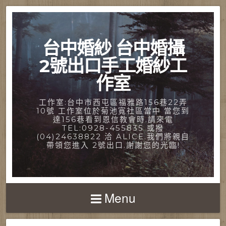
台中婚紗 台中婚攝
2號出口手工婚紗工
作室
工作室:台中市西屯區福雅路156巷22弄
10號 工作室位於菊池寬社區當中 當您到
達156巷看到恩信教會時.請來電
TEL:0928-455835 或撥
(04)24638822 洽 ALICE.我們將親自
帶領您進入 2號出口.謝謝您的光臨!
Menu