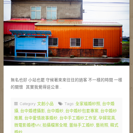
無名也好 小站也罷 守候著來來往往的過客 不一樣的時間 一樣
的關懷 其實我覺得這公車…
Category:
文創小品
Tags:
全家福婚紗照
,
台中婚
攝
,
台中婚禮攝影
,
台中婚紗
,
台中婚紗包套專案
,
台中婚紗
推薦
,
台中愛情故事婚紗
,
台中手工婚紗工作室
,
孕婦寫真
,
微電影婚禮MV
,
拍攝檔案全贈
,
蕾絲手工婚紗
,
藝術照
,
韓式
婚紗