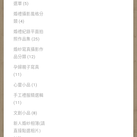
選單
(5)
婚禮攝影風格分
類
(4)
婚禮紀錄平面拍
照作品集
(25)
婚紗寫真攝影作
品分類
(12)
孕婦親子寫真
(11)
心靈小品
(1)
手工禮服精選輯
(11)
文創小品
(8)
新人婚紗相簿(請
直接點選相片)