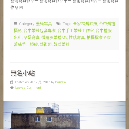
藝術寫真作品一 藝術寫真作品十ㄧ 藝術寫真作品 三 藝術寫真
作品 四
Category:
藝術寫真
Tags:
全家福婚紗照
,
台中婚禮
攝影
,
台中婚紗包套專案
,
台中手工婚紗工作室
,
台中禮服
出租
,
孕婦寫真
,
微電影婚禮MV
,
性感寫真
,
拍攝檔案全贈
,
蕾絲手工婚紗
,
藝術照
,
韓式婚紗
無名小站
Posted on 28 12 月, 2016 by
learn04
Leave a Comment