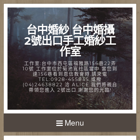
台中婚紗 台中婚攝
2號出口手工婚紗工
作室
工作室:台中市西屯區福雅路156巷22弄
10號 工作室位於菊池寬社區當中 當您到
達156巷看到恩信教會時.請來電
TEL:0928-455835 或撥
(04)24638822 洽 ALICE.我們將親自
帶領您進入 2號出口.謝謝您的光臨!
Menu