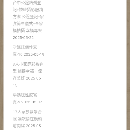
台中公證結婚登
記+婚紗攝影服務
方案 公證登記+家
宴簡單儀式+全家
福拍攝 幸福專案
2025-05-22
孕媽咪個性寫
真-10
2025-05-19
3人小家庭彩妝造
型 捕捉幸福，保
存美好
2025-05-
15
孕媽咪性感寫
真-9
2025-05-02
17人家族歡聚合
照 讓親情在鏡頭
前閃耀
2025-05-