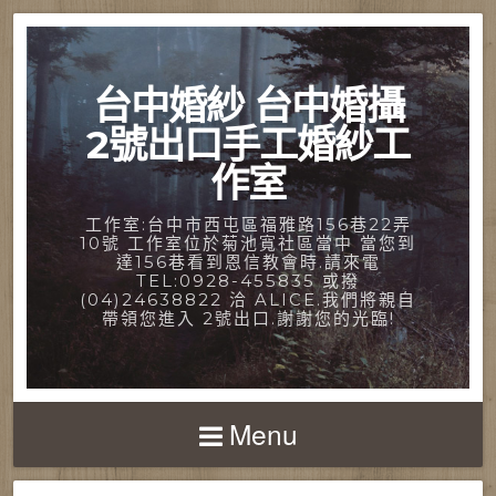
台中婚紗 台中婚攝
2號出口手工婚紗工
作室
工作室:台中市西屯區福雅路156巷22弄
10號 工作室位於菊池寬社區當中 當您到
達156巷看到恩信教會時.請來電
TEL:0928-455835 或撥
(04)24638822 洽 ALICE.我們將親自
帶領您進入 2號出口.謝謝您的光臨!
Menu