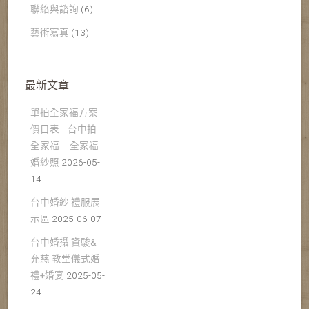
聯絡與諮詢
(6)
藝術寫真
(13)
最新文章
單拍全家福方案
價目表 台中拍
全家福 全家福
婚紗照
2026-05-
14
台中婚紗 禮服展
示區
2025-06-07
台中婚攝 資駿&
允慈 教堂儀式婚
禮+婚宴
2025-05-
24