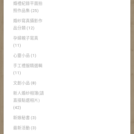
婚禮紀錄平面拍
照作品集
(25)
婚紗寫真攝影作
品分類
(12)
孕婦親子寫真
(11)
心靈小品
(1)
手工禮服精選輯
(11)
文創小品
(8)
新人婚紗相簿(請
直接點選相片)
(42)
新娘秘書
(3)
最新活動
(3)