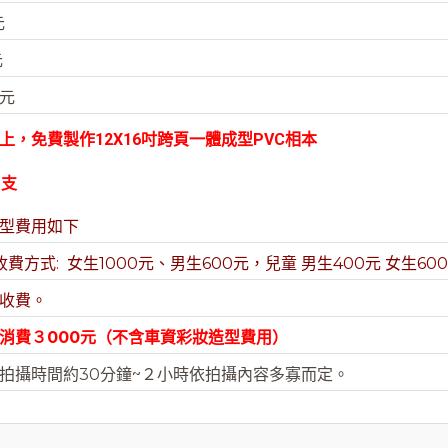
元
元
0元
，免費製作12X16吋跨頁一體成型PVC相本
１支
型費用如下
方式: 女生1000元、男生600元，兒童 男生400元 女生60
收費。
消費３000元（不含車資彩妝造型費用）
拍攝時間約30分鐘~２小時依拍攝內容多寡而定。