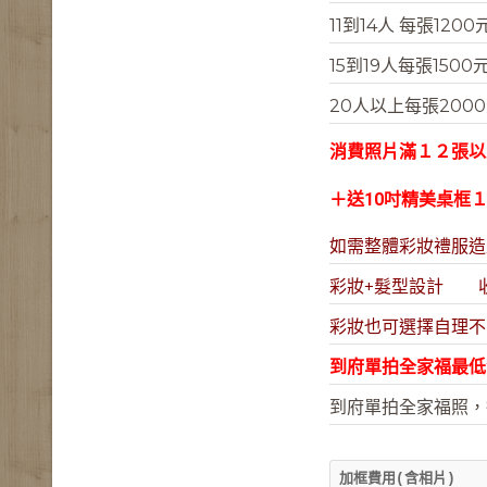
11到14人 每張1200
15到19人每張1500
20人以上每張200
消費照片滿１２張以上
＋
送10吋精美桌框
如需整體彩妝禮服造
彩妝+髮型設計 收費
彩妝也可選擇自理不
到府單拍全家福最低
到府單拍全家福照，
加框費用(含相片)