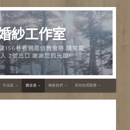
工婚紗工作室
達156巷看到恩信教會時.請來電
領您進入 2號出口.謝謝您的光臨!
作品區
價目表
聯絡我們
其他拍照服務