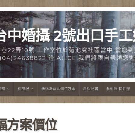
台中婚攝 2號出口手
6巷22弄10號 工作室位於菊池寬社區當中 當您到
或撥(04)24638822 洽 ALICE.我們將親自帶
婚禮
租禮服
孕媽咪寫真價位方案
新娘秘書
藝術照 情侶照
福方案價位