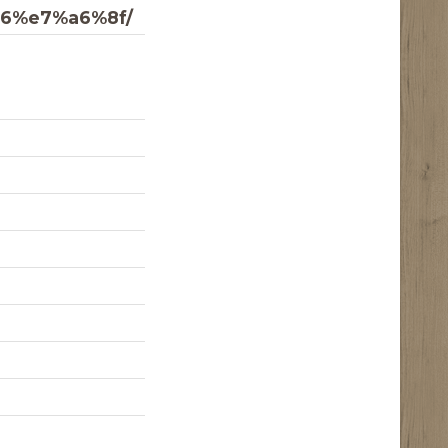
6%e7%a6%8f/