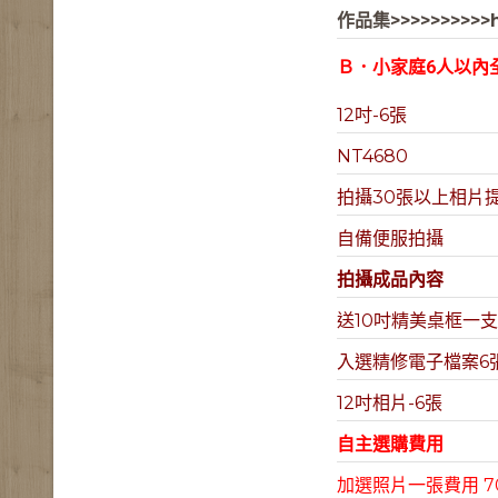
作品集>>>>>>>>>>h
Ｂ．小家庭6人以內
12吋-6張
NT4680
拍攝30張以上相片
自備便服拍攝
拍攝
成品內容
送10吋精美桌框一
入選精修電子檔案6
12吋相片-6張
自主選購費用
加選照片一張費用 7