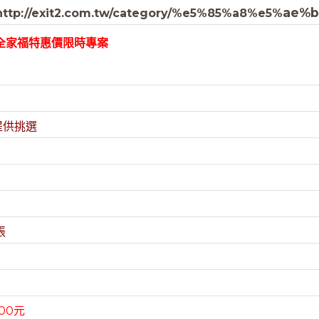
ae%b
ttp://exit2.com.tw/category/%e5%85%a8%e5%
全家福特惠價限時專案
提供挑選
支
張
00元