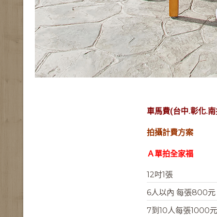
車馬費(台中.彰化.
拍攝計費方案
Ａ單拍全家福
12吋1張
6人以內 每張800元
7到10人每張1000