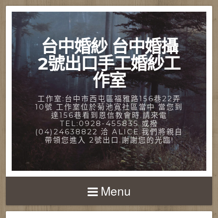
台中婚紗 台中婚攝
2號出口手工婚紗工
作室
工作室:台中市西屯區福雅路156巷22弄
10號 工作室位於菊池寬社區當中 當您到
達156巷看到恩信教會時.請來電
TEL:0928-455835 或撥
(04)24638822 洽 ALICE.我們將親自
帶領您進入 2號出口.謝謝您的光臨!
Menu