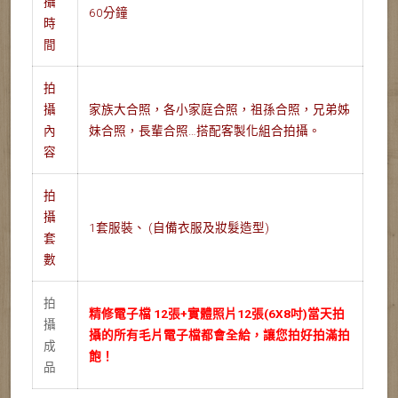
攝
60分鐘
時
間
拍
攝
家族大合照，各小家庭合照，祖孫合照，兄弟姊
內
妹合照，長輩合照…搭配客製化組合拍攝。
容
拍
攝
1套服裝、 (自備衣服及妝髮造型)
套
數
拍
精修電子檔 12張+實體照片12
張(6X8吋)當天拍
攝
攝的所有毛片電子檔都會全給，讓您拍好拍滿拍
成
飽！
品