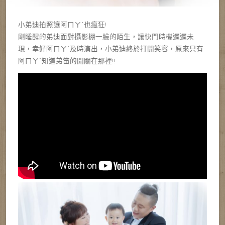
小弟迪拍照讓阿ㄇㄚˋ也瘋狂!
剛睡醒的弟迪面對攝影棚一臉的陌生，讓快門時機遲遲未
現，幸好阿ㄇㄚˋ及時演出，小弟迪終於打開笑容，原來只有
阿ㄇㄚˋ知道弟笛的開關在那裡!!