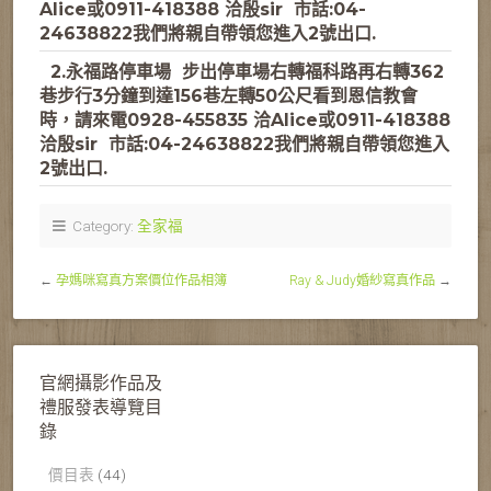
Alice或0911-418388 洽殷sir 市話:04-
24638822
我們將親自帶領您進入2號出口.
2.永福路停車場
步出停車場右轉福科路再右轉362
巷步行3分鐘到達156巷左轉50公尺
看到恩信教會
時，請來電
0928-455835 洽Alice或0911-418388
洽殷sir 市話:04-24638822
我們將親自帶領您進入
2號出口.
Category:
全家福
←
孕媽咪寫真方案價位作品相簿
Ray & Judy婚紗寫真作品
→
官網攝影作品及
禮服發表導覽目
錄
價目表
(44)