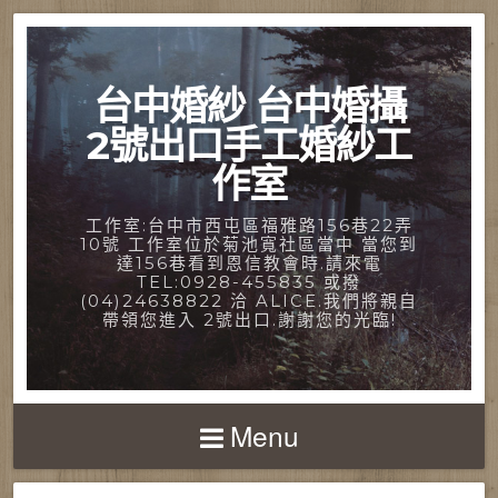
台中婚紗 台中婚攝
2號出口手工婚紗工
作室
工作室:台中市西屯區福雅路156巷22弄
10號 工作室位於菊池寬社區當中 當您到
達156巷看到恩信教會時.請來電
TEL:0928-455835 或撥
(04)24638822 洽 ALICE.我們將親自
帶領您進入 2號出口.謝謝您的光臨!
Menu