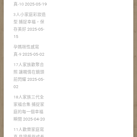
真-10
2025-05-19
3人小家庭彩妝造
型 捕捉幸福，保
存美好
2025-05-
15
孕媽咪性感寫
真-9
2025-05-02
17人家族歡聚合
照 讓親情在鏡頭
前閃耀
2025-05-
02
18人家族三代全
家福合集 捕捉家
庭的每一個幸福
瞬間
2025-04-20
11人歡樂家庭寫
真 見證愛與成長