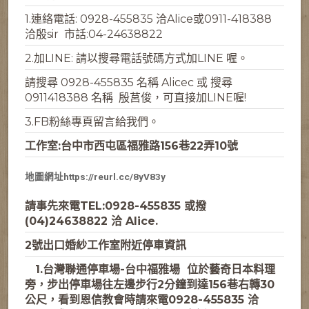
1.連絡電話: 0928-455835 洽Alice或0911-418388
洽殷sir 市話:04-24638822
2.加LINE: 請以搜尋電話號碼方式加LINE 喔。
請搜尋 0928-455835 名稱 Alicec 或 搜尋
0911418388 名稱 殷莒俊，可直接加LINE喔!
3.
FB粉絲專頁
留言給我們。
工作室:台中市西屯區福雅路156巷22弄10號
地圖網址https://reurl.cc/8yV83y
請事先來電
TEL:0928-455835
或撥
(04)24638822 洽 Alice.
2號出口婚紗工作室附近停車資訊
1.台灣聯通停車場-台中福雅場
位於藝奇日本料理
旁，步出停車場往左邊步行2分鐘到達156巷右轉30
公尺，看到恩信教會時請來電
0928-455835 洽