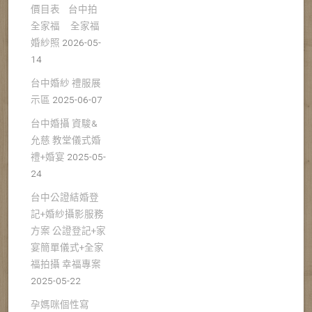
價目表 台中拍
全家福 全家福
婚紗照
2026-05-
14
台中婚紗 禮服展
示區
2025-06-07
台中婚攝 資駿&
允慈 教堂儀式婚
禮+婚宴
2025-05-
24
台中公證結婚登
記+婚紗攝影服務
方案 公證登記+家
宴簡單儀式+全家
福拍攝 幸福專案
2025-05-22
孕媽咪個性寫