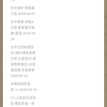
台中婚紗 禮服展
示區
2025-06-07
台中婚攝 資駿&
允慈 教堂儀式婚
禮+婚宴
2025-05-
24
台中公證結婚登
記+婚紗攝影服務
方案 公證登記+家
宴簡單儀式+全家
福拍攝 幸福專案
2025-05-22
孕媽咪個性寫
真-10
2025-05-19
3人小家庭彩妝造
型 捕捉幸福，保