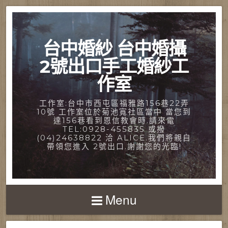
台中婚紗 台中婚攝
2號出口手工婚紗工
作室
工作室:台中市西屯區福雅路156巷22弄
10號 工作室位於菊池寬社區當中 當您到
達156巷看到恩信教會時.請來電
TEL:0928-455835 或撥
(04)24638822 洽 ALICE.我們將親自
帶領您進入 2號出口.謝謝您的光臨!
Menu