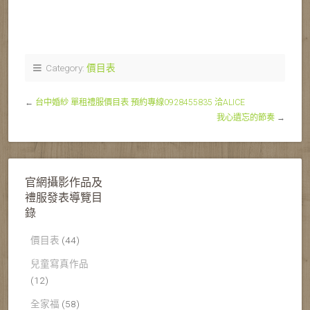
Category:
價目表
←
台中婚紗 單租禮服價目表 預約專線0928455835 洽ALICE
我心遺忘的節奏
→
官網攝影作品及
禮服發表導覽目
錄
價目表
(44)
兒童寫真作品
(12)
全家福
(58)