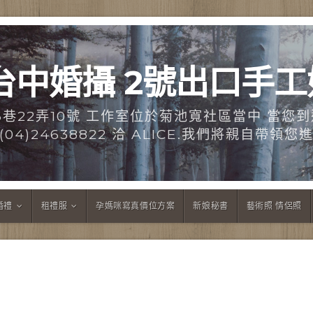
台中婚攝 2號出口手
6巷22弄10號 工作室位於菊池寬社區當中 當您到
或撥(04)24638822 洽 ALICE.我們將親自帶
婚禮
租禮服
孕媽咪寫真價位方案
新娘秘書
藝術照 情侶照