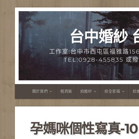
台中婚紗 
工作室:台中市西屯區福雅路15
TEL:0928-455835 
關於我們
租西裝
拍婚紗
拍全家福
拍
孕媽咪個性寫真-10