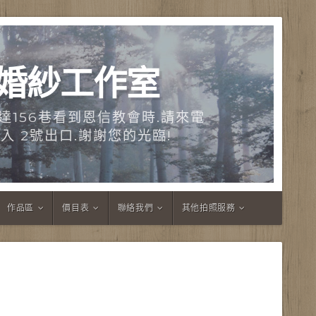
工婚紗工作室
達156巷看到恩信教會時.請來電
領您進入 2號出口.謝謝您的光臨!
作品區
價目表
聯絡我們
其他拍照服務