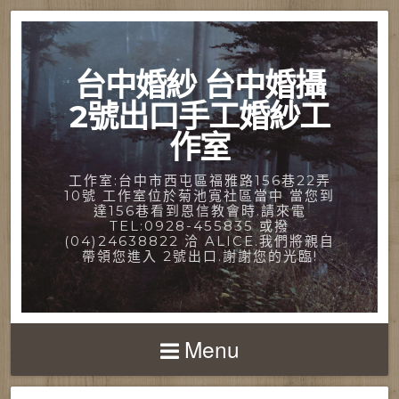
台中婚紗 台中婚攝
2號出口手工婚紗工
作室
工作室:台中市西屯區福雅路156巷22弄
10號 工作室位於菊池寬社區當中 當您到
達156巷看到恩信教會時.請來電
TEL:0928-455835 或撥
(04)24638822 洽 ALICE.我們將親自
帶領您進入 2號出口.謝謝您的光臨!
Menu