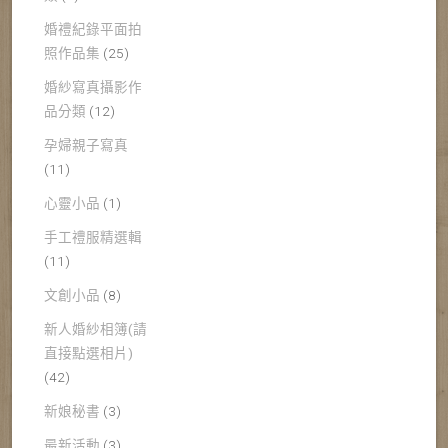
婚禮紀錄平面拍
照作品集
(25)
婚紗寫真攝影作
品分類
(12)
孕婦親子寫真
(11)
心靈小品
(1)
手工禮服精選輯
(11)
文創小品
(8)
新人婚紗相簿(請
直接點選相片)
(42)
新娘秘書
(3)
最新活動
(3)