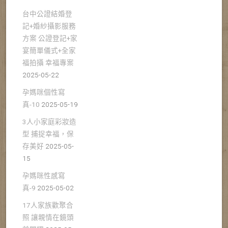
台中公證結婚登
記+婚紗攝影服務
方案 公證登記+家
宴簡單儀式+全家
福拍攝 幸福專案
2025-05-22
孕媽咪個性寫
真-10
2025-05-19
3人小家庭彩妝造
型 捕捉幸福，保
存美好
2025-05-
15
孕媽咪性感寫
真-9
2025-05-02
17人家族歡聚合
照 讓親情在鏡頭