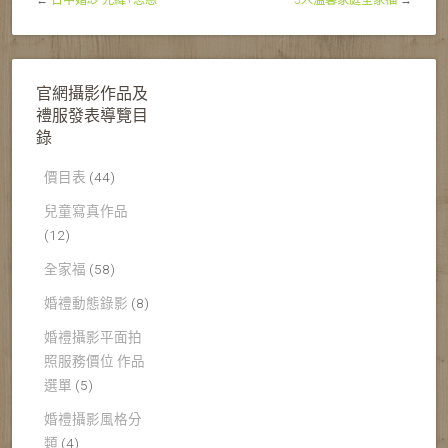
←
台中婚紗 光緯+思慈
5人溫馨家庭全家福
→
官網攝影作品及
禮服發表導覽目
錄
價目表
(44)
兒童寫真作品
(12)
全家福
(58)
婚禮動態錄影
(8)
婚禮攝影平面拍
照服務價位 作品
選單
(5)
婚禮攝影風格分
類
(4)