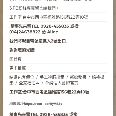
3.
FB粉絲專頁
留言給我們。
工作室:台中市西屯區福雅路156巷22弄10號
.請事先來電
TEL:0928-455835
或撥
(04)24638822 洽 Alice.
我們將親自帶領您進入2號出口.
謝謝您的光臨!
回首頁
更多推薦
結婚包套價位
/
手工禮服出租
/
新娘秘書
/
婚禮攝
影
/
全家福拍照
/
孕婦個人藝術寫真
工作室:台中市西屯區福雅路156巷22弄10號
地圖網址https://reurl.cc/8yV83y
請事先來電
TEL:0928-455835
或撥