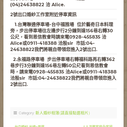
(04)24638822 洽 Alice.
2號出口婚紗工作室附近停車資訊
1.台灣聯通停車場-台中福雅場
位於藝奇日本料理
旁，步出停車場往左邊步行2分鐘到達156巷右轉30
公尺，看到恩信教會時請來電
0928-455835 洽
Alice或0911-418388 洽殷sir 市話:04-
24638822
我們將親自帶領您進入2號出口.
2.永福路停車場
步出停車場右轉福科路再右轉362
巷步行3分鐘到達156巷左轉50公尺
看到恩信教會
時，請來電
0928-455835 洽Alice或0911-418388
洽殷sir 市話:04-24638822
我們將親自帶領您進入
2號出口.
Category:
新人婚紗相簿(請直接點選相片)