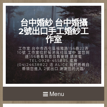
台中婚紗 台中婚攝
2號出口手工婚紗工
作室
工作室:台中市西屯區福雅路156巷22弄
10號 工作室位於菊池寬社區當中 當您到
達156巷看到恩信教會時.請來電
TEL:0928-455835 或撥
(04)24638822 洽 ALICE.我們將親自
帶領您進入 2號出口.謝謝您的光臨!
Menu