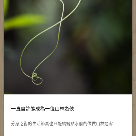
一直自許能成為一位山林遊俠
分身乏術的生活節奏也只能蜻蜓點水般的做做山林過客