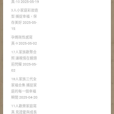
真-10
2025-05-19
3人小家庭彩妝造
型 捕捉幸福，保
存美好
2025-05-
15
孕媽咪性感寫
真-9
2025-05-02
17人家族歡聚合
照 讓親情在鏡頭
前閃耀
2025-05-
02
18人家族三代全
家福合集 捕捉家
庭的每一個幸福
瞬間
2025-04-20
11人歡樂家庭寫
真 見證愛與成長