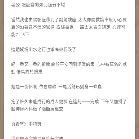
老公 怎麼變的如此脆弱不堪…….
當然我也由駕駛座移到了副駕駛座 太太像開救護車般 小心翼
翼的沿著數不清的彎道 緩緩撤退 一路太太表面鎮定 心裡可
能7上8下
這趟縱情山水之行也澈底被我毀了
經一番又一番的折騰 終於平安回到溫暖的家 心中有莫名的感
動 倦鳥終於歸巢
經過一夜休養 依舊虛軟 一尾活龍已變身一條蟲
拖了許久未能成行的成人健檢 在這刻一一完成 下午又加掛了
腦神經內科做了腦斷層檢查
真希望別中特獎
還有數不完的清單等著完成