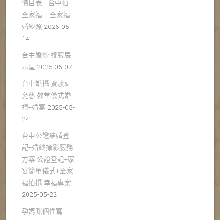
價目表 台中拍
全家福 全家福
婚紗照
2026-05-
14
台中婚紗 禮服展
示區
2025-06-07
台中婚攝 資駿&
允慈 教堂儀式婚
禮+婚宴
2025-05-
24
台中公證結婚登
記+婚紗攝影服務
方案 公證登記+家
宴簡單儀式+全家
福拍攝 幸福專案
2025-05-22
孕媽咪個性寫